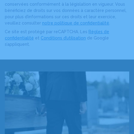
conservées conformément à la législation en vigueur. Vous
bénéficiez de droits sur vos données à caractère personnel,
pour plus d’informations sur ces droits et leur exercice,
veuillez consulter
notre politique de confidentialité
.
Ce site est protégé par reCAPTCHA. Les
Règles de
confidentialité
et
Conditions d’utilisation
de Google
s’appliquent.