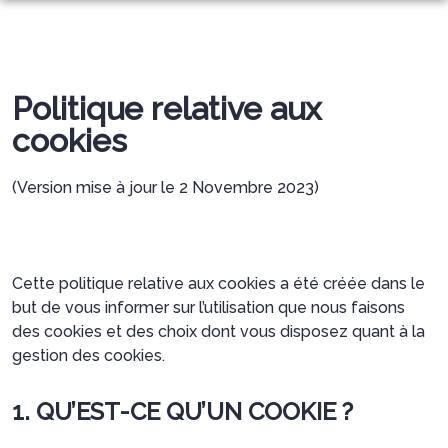
ACCUEIL
NOS SERVICES
Politique relative aux
PRÉVOYANCE
ORGANISER DES OBSÈQUES
cookies
MONUMENTS FUNÉRAIRES
PRÉVOIR SES OBSÈQUES
SERVICES AUX FAMILLES
(Version mise à jour le 2 Novembre 2023)
ARTICLES FUNÉRAIRES
SIMULATEUR PRÉVOYANCE
NOS AGENCES
NOS CERCUEILS
ESPACES HOMMAGES
Cette politique relative aux cookies a été créée dans le
GRASSE
NOS URNES FUNÉRAIRES
but de vous informer sur l’utilisation que nous faisons
des cookies et des choix dont vous disposez quant à la
LE TIGNET
NOS CAPITONS FUNÉRAIRES
gestion des cookies.
BOUTIQUE DE PLAQUES
1. QU’EST-CE QU’UN COOKIE ?