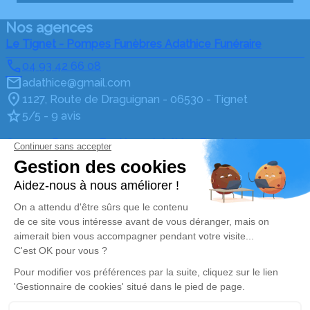
Nos agences
Le Tignet - Pompes Funèbres Adathice Funéraire
04 93 42 66 08
adathice@gmail.com
1127, Route de Draguignan - 06530 - Tignet
5/5 - 9 avis
Grasse - Pompes Funèbres Adathice Funéraire
04 93 42 66 08
adathice@gmail.com
72 Boulevard Emmanuel Rouquier - 06130 - Grasse
5/5 - 11 avis
Nos Services
Liens utiles
Organiser des obsèques
Avis de décès
Monuments funéraires
Demande de rendez-vous
en agence
Services aux familles
Mentions légales